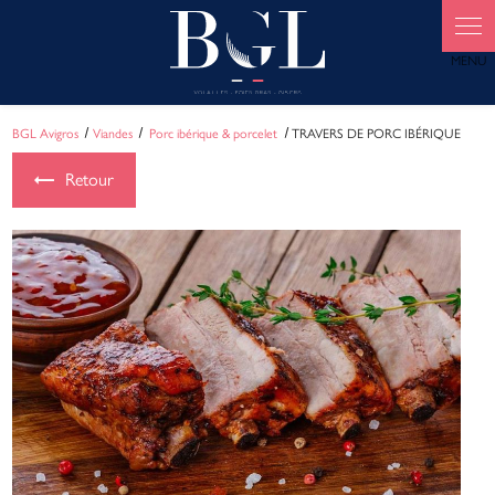
Panneau de gestion des cookies
BGL Avigros
Viandes
Porc ibérique & porcelet
TRAVERS DE PORC IBÉRIQUE
Retour