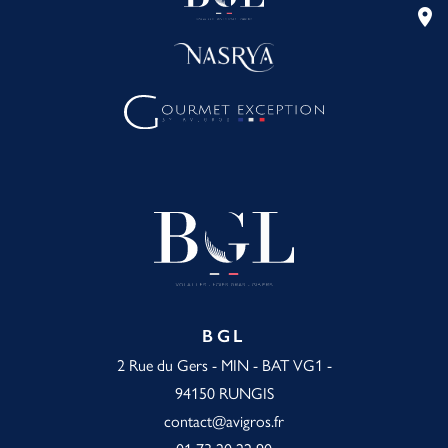
location_on
BGL
2 Rue du Gers - MIN - BAT VG1 -
94150 RUNGIS
contact@avigros.fr